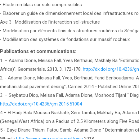
• Etude remblais sur sols compressibles
• Elaborer un guide de dimensionnement local des infrastructures ro
Axe 3 : Modélisation de l’interaction sol-structure
• Modélisation par éléments finis des structures routières du Sénéga
• Modélisation des systèmes de fondations sur massif rocheux
Publications et communications:
1. – Adama Dione, Meissa Fall, Yves Berthaud, Makhaly Ba ‘’Estimat
Africa)’’, Geomaterials, 2013, 3, 172-178,
http://dx.doi.org/10.4236/
2. - Adama Dione, Meissa Fall, Yves, Berthaud, Farid Benboudjama, 
mechanistical pavement desing’’, Cames 2014 - Published Online 20
3. – Seybatou Diop, Meissa Fall, Adama Dione, Moshood Tijani ‘’ Di
http://dx.doi.org/10.4236/gm.2015.51004
4 – El Hadji Bala Moussa Niakhaté, Séni Tamba, Makhaly Ba, Adama Di
(Senegal,West Africa) on a Radius of 2.5 Kilometers along Five Road
5 - Baye Birane Thiam, Fatou Samb, Adama Dione ‘’ Determination of
Wheels
http://www.scirp.org/journal/ojce
2018