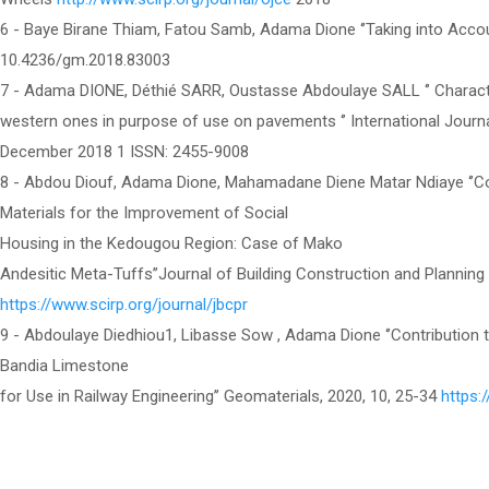
6 - Baye Birane Thiam, Fatou Samb, Adama Dione ‘’Taking into Accoun
10.4236/gm.2018.83003
7 - Adama DIONE, Déthié SARR, Oustasse Abdoulaye SALL ‘’ Characte
western ones in purpose of use on pavements ‘’ International Jour
December 2018 1 ISSN: 2455-9008
8 - Abdou Diouf, Adama Dione, Mahamadane Diene Matar Ndiaye ‘’Con
Materials for the Improvement of Social
Housing in the Kedougou Region: Case of Mako
Andesitic Meta-Tuffs’’Journal of Building Construction and Planning 
https://www.scirp.org/journal/jbcpr
9 - Abdoulaye Diedhiou1, Libasse Sow , Adama Dione ‘’Contribution 
Bandia Limestone
for Use in Railway Engineering’’ Geomaterials, 2020, 10, 25-34
https: