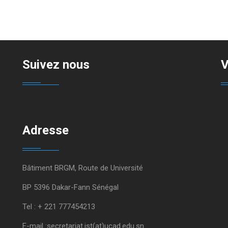
Suivez nous
V
Adresse
Bâtiment BRGM, Route de Université
BP 5396 Dakar-Fann Sénégal
Tel : + 221 777454213
E-mail :secretariat.ist(at)ucad.edu.sn