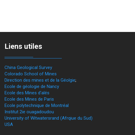
Liens utiles
China Geological Survey
Colorado School of Mines
Direction des mines et de la Géolgie
;
Ecole de géologie de Nancy
Ecole des Mines d'alés
Ecole des Mines de Paris
Ecole polytechnique de Montréal
Institut 2ie ouagadoudou
University of Witwatersrand (Afrqiue du Sud)
USA